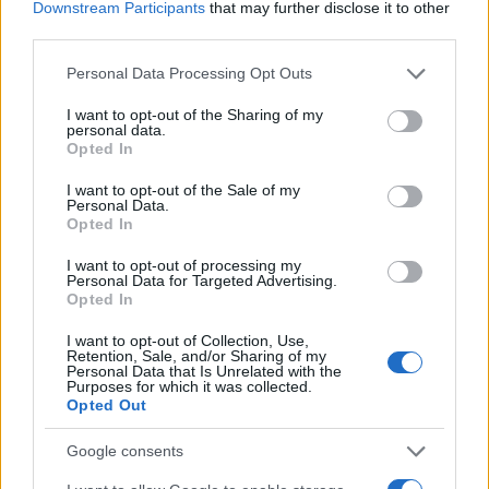
Downstream Participants
that may further disclose it to other
third parties.
Please note that this website/app uses one or more Google
Personal Data Processing Opt Outs
services and may gather and store information including but
not limited to your visit or usage behaviour. You may click to
I want to opt-out of the Sharing of my
BLOG
personal data.
grant or deny consent to Google and its third-party tags to
Opted In
use your data for below specified purposes in below Google
consent section.
mer 2 aprile 2025
I want to opt-out of the Sale of my
Personal Data.
Sai chi è il Consulente
Opted In
Assicurativo Indipendente?
I want to opt-out of processing my
Personal Data for Targeted Advertising.
Opted In
Il Consulente Assicurativo Indipendente è un
professionista che opera senza vincoli
I want to opt-out of Collection, Use,
Retention, Sale, and/or Sharing of my
esclusivi...
Personal Data that Is Unrelated with the
Purposes for which it was collected.
Opted Out
Continua
Google consents