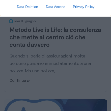
BLOG
Data Deletion
Data Access
Privacy Policy
mer 10 giugno
Metodo Live is Life: la consulenza
che mette al centro ciò che
conta davvero
Quando si parla di assicurazioni, molte
persone pensano immediatamente a una
polizza. Ma una polizza,...
Continua