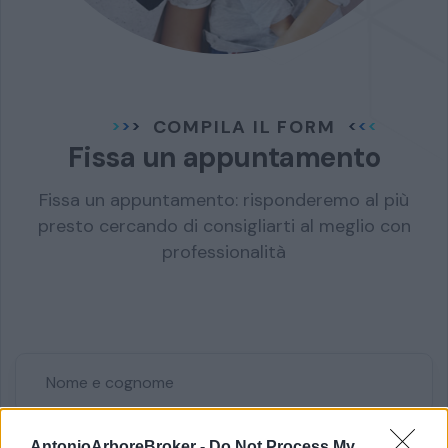
COMPILA IL FORM
Fissa un appuntamento
Fissa un appuntamento: risponderemo al più
presto cercando di consigliarti al meglio con
professionalità
AntonioArboreBroker -
Do Not Process My