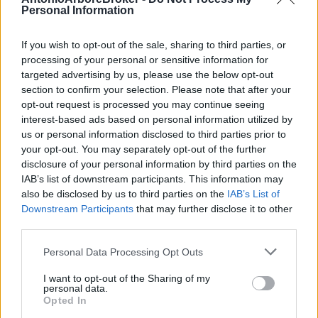
Personal Information
If you wish to opt-out of the sale, sharing to third parties, or
processing of your personal or sensitive information for
targeted advertising by us, please use the below opt-out
section to confirm your selection. Please note that after your
opt-out request is processed you may continue seeing
interest-based ads based on personal information utilized by
Giorno
us or personal information disclosed to third parties prior to
your opt-out. You may separately opt-out of the further
disclosure of your personal information by third parties on the
IAB’s list of downstream participants. This information may
Orari
also be disclosed by us to third parties on the
IAB’s List of
Downstream Participants
that may further disclose it to other
ha preso visione ed accetta i termini e le condizioni
third parties.
riportate nella
INFORMATIVA SUL TRATTAMENTO DEI DATI
Please note that this website/app uses one or more Google
Personal Data Processing Opt Outs
PERSONALI
.
services and may gather and store information including but
not limited to your visit or usage behaviour. You may click to
I want to opt-out of the Sharing of my
personal data.
grant or deny consent to Google and its third-party tags to
Opted In
Invia
use your data for below specified purposes in below Google