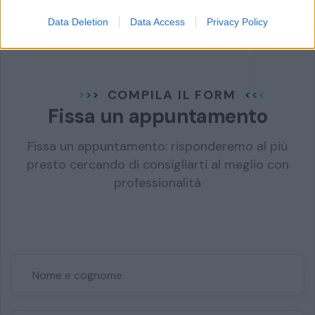
Data Deletion
Data Access
Privacy Policy
COMPILA IL FORM
Fissa un appuntamento
Fissa un appuntamento: risponderemo al più
presto cercando di consigliarti al meglio con
professionalità