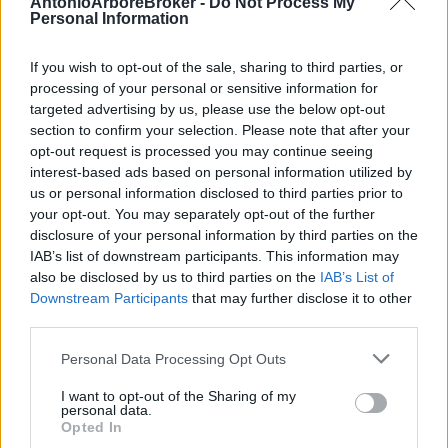
AntonioArboreBroker -
Do Not Process My
Personal Information
If you wish to opt-out of the sale, sharing to third parties, or
processing of your personal or sensitive information for
targeted advertising by us, please use the below opt-out
section to confirm your selection. Please note that after your
opt-out request is processed you may continue seeing
interest-based ads based on personal information utilized by
us or personal information disclosed to third parties prior to
Fissa
your opt-out. You may separately opt-out of the further
disclosure of your personal information by third parties on the
una appuntamento
IAB’s list of downstream participants. This information may
also be disclosed by us to third parties on the
IAB’s List of
Downstream Participants
that may further disclose it to other
Compila il form
third parties.
Please note that this website/app uses one or more Google
Personal Data Processing Opt Outs
services and may gather and store information including but
not limited to your visit or usage behaviour. You may click to
I want to opt-out of the Sharing of my
personal data.
grant or deny consent to Google and its third-party tags to
Opted In
use your data for below specified purposes in below Google