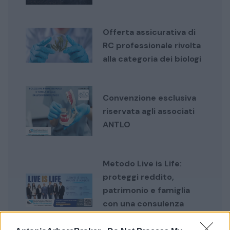
Offerta assicurativa di
RC professionale rivolta
alla categoria dei biologi
Convenzione esclusiva
riservata agli associati
ANTLO
Metodo Live is Life:
proteggi reddito,
patrimonio e famiglia
con una consulenza
indipendente