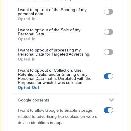
services and may gather and store information including but
not limited to your visit or usage behaviour. You may click to
I want to opt-out of the Sharing of my
ha preso visione ed accetta i termini e le condizioni
personal data.
grant or deny consent to Google and its third-party tags to
Opted In
riportate nella
INFORMATIVA SUL TRATTAMENTO DEI DATI
use your data for below specified purposes in below Google
consent section.
PERSONALI
.
I want to opt-out of the Sale of my
Personal Data.
Opted In
Invia
I want to opt-out of processing my
Personal Data for Targeted Advertising.
Opted In
I want to opt-out of Collection, Use,
Retention, Sale, and/or Sharing of my
Personal Data that Is Unrelated with the
Purposes for which it was collected.
Opted Out
Google consents
NEWS RECENTI
I want to allow Google to enable storage
Le ultime notizie dal
nostro
related to advertising like cookies on web or
device identifiers in apps.
blog