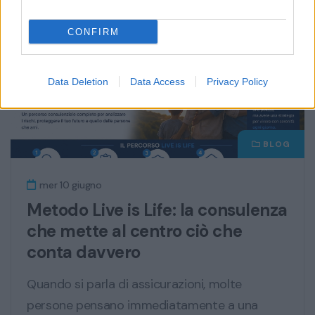
CONFIRM
Data Deletion
Data Access
Privacy Policy
BLOG
mer 10 giugno
Metodo Live is Life: la consulenza
che mette al centro ciò che
conta davvero
Quando si parla di assicurazioni, molte
persone pensano immediatamente a una