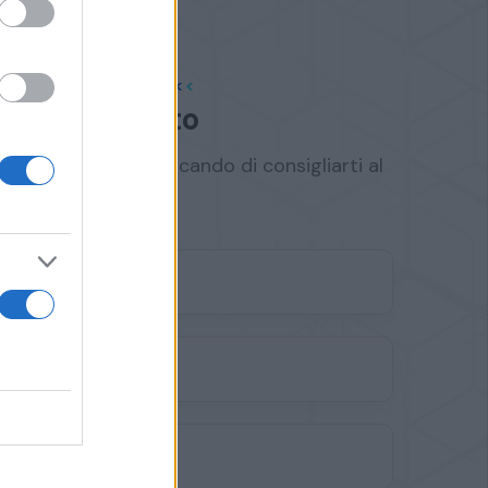
PILA IL FORM
 appuntamento
 al più presto cercando di consigliarti al
n professionalità