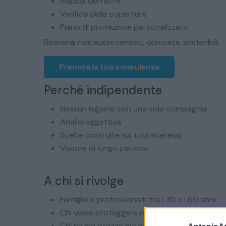
Mappa dei rischi
Verifica delle coperture
Piano di protezione personalizzato
Riceverai indicazioni semplici, concrete, sostenibili.
Prenota la tua consulenza
Perché indipendente
Nessun legame con una sola compagnia
Analisi oggettiva
Scelte costruite sui tuoi interessi
Visione di lungo periodo
A chi si rivolge
Famiglie e professionisti tra i 30 e i 60 anni
Chi vuole proteggere reddito, casa, patrimoni
Chi ha già polizze ma non sa se sono davver