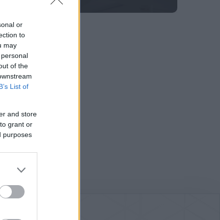
sonal or
ection to
ou may
 personal
out of the
 downstream
B’s List of
er and store
to grant or
ed purposes