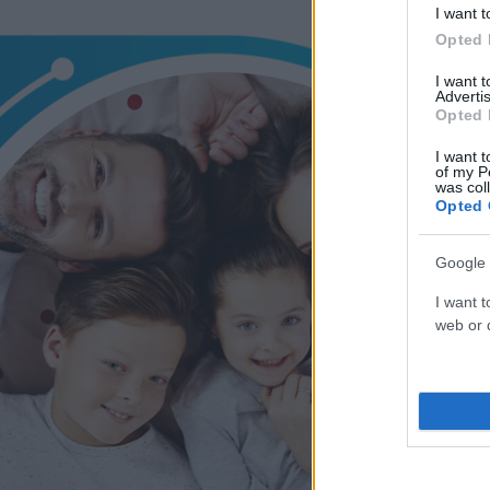
I want t
Opted 
I want 
Advertis
Opted 
I want t
of my P
was col
Opted 
Google 
I want t
web or d