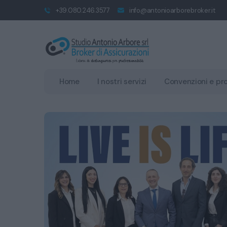
+39.080.246.3577
info@antonioarborebroker.it
Home
I nostri servizi
Convenzioni e pr