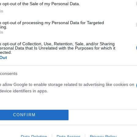
o opt-out of the Sale of my Personal Data.
In
to opt-out of processing my Personal Data for Targeted
COM
ing.
Fissa un
In
o opt-out of Collection, Use, Retention, Sale, and/or Sharing
Fissa un appuntamento: risponderemo
ersonal Data that Is Unrelated with the Purposes for which it
lected.
meglio co
Out
consents
o allow Google to enable storage related to advertising like cookies on
evice identifiers in apps.
CONFIRM
Data Deletion
Data Access
Privacy Policy