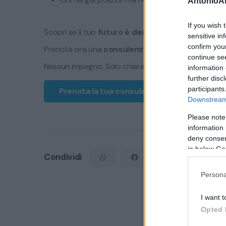
AntonioA
If you wish 
Scopri se il tuo
futuro è davvero protetto
.
sensitive in
confirm you
Prenota ora una
consulenza gratuita
con un consul
continue se
Nessun impegno. Solo chiarezza sui tuoi rischi reali.
information 
further disc
participants
Prenota la tua consulenza
Downstream 
Please note
information 
deny consent
in below Go
Condividi
Persona
I want t
Opted 