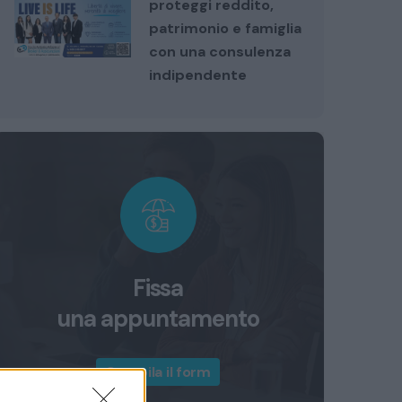
proteggi reddito,
patrimonio e famiglia
con una consulenza
indipendente
Fissa
una appuntamento
Compila il form