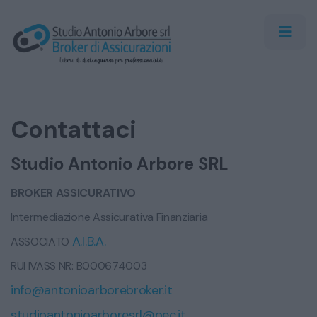
Contattaci
Studio Antonio Arbore SRL
BROKER ASSICURATIVO
Intermediazione Assicurativa Finanziaria
A.I.B.A.
ASSOCIATO
RUI IVASS NR: B000674003
info@antonioarborebroker.it
studioantonioarboresrl@pec.it