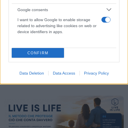
Google consents
I want to allow Google to enable storage
related to advertising like cookies on web or
device identifiers in apps.
NEWS RECENTI
CONFIRM
Le ultime notizie dal
nostro
Data Deletion
Data Access
Privacy Policy
blog