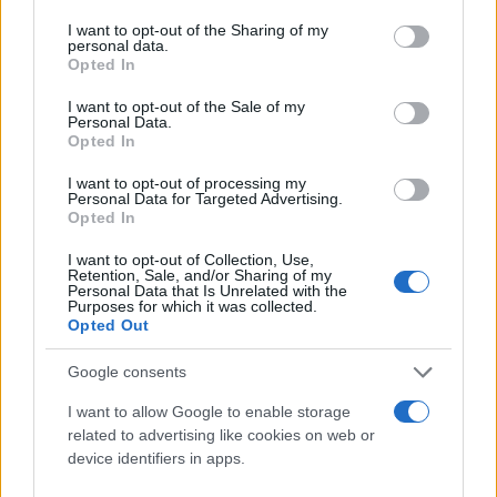
services and may gather and store information including but
not limited to your visit or usage behaviour. You may click to
I want to opt-out of the Sharing of my
personal data.
grant or deny consent to Google and its third-party tags to
Opted In
use your data for below specified purposes in below Google
consent section.
I want to opt-out of the Sale of my
Personal Data.
Chiamaci per
Opted In
una consulenza gratuita
I want to opt-out of processing my
Personal Data for Targeted Advertising.
Opted In
Chiama ora
I want to opt-out of Collection, Use,
Retention, Sale, and/or Sharing of my
Personal Data that Is Unrelated with the
Purposes for which it was collected.
Opted Out
Google consents
Ultime novità
I want to allow Google to enable storage
related to advertising like cookies on web or
Metodo Live is Life: la
device identifiers in apps.
consulenza che mette al
centro ciò che conta