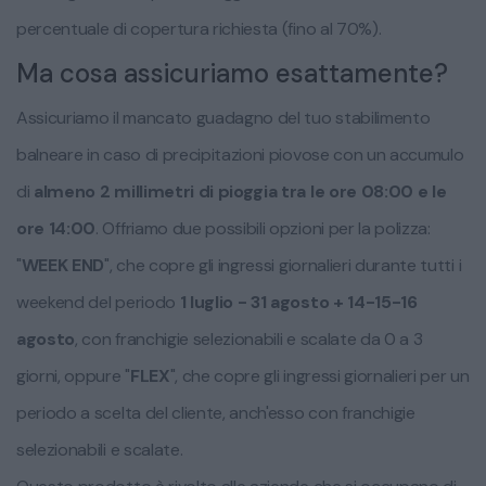
percentuale di copertura richiesta (fino al 70%).
Ma cosa assicuriamo esattamente?
Assicuriamo il mancato guadagno del tuo stabilimento
balneare in caso di precipitazioni piovose con un accumulo
di
almeno 2 millimetri di pioggia tra le ore 08:00 e le
ore 14:00
. Offriamo due possibili opzioni per la polizza:
"
WEEK END
", che copre gli ingressi giornalieri durante tutti i
weekend del periodo
1 luglio - 31 agosto + 14-15-16
agosto
, con franchigie selezionabili e scalate da 0 a 3
giorni, oppure "
FLEX
", che copre gli ingressi giornalieri per un
periodo a scelta del cliente, anch'esso con franchigie
selezionabili e scalate.