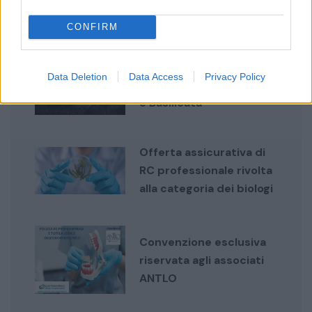
davvero
CONFIRM
Servizi esclusivi per gli
Data Deletion
Data Access
Privacy Policy
associati C.L.A.A.I. Puglia
e Basilicata
Offerta assicurativa di
RC professionale rivolta
alla categoria dei biologi
Convenzione esclusiva
riservata agli associati
ANTLO