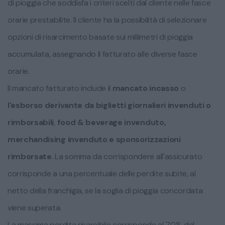
di pioggia che soddisfa i criteri scelti dal cliente nelle fasce
orarie prestabilite. Il cliente ha la possibilità di selezionare
opzioni di risarcimento basate sui millimetri di pioggia
accumulata, assegnando il fatturato alle diverse fasce
orarie.
Il mancato fatturato include il
mancato incasso
o
l'esborso derivante da biglietti giornalieri invenduti o
rimborsabili
,
food & beverage
invenduto,
merchandising invenduto e sponsorizzazioni
rimborsate
. La somma da corrispondere all'assicurato
corrisponde a una percentuale delle perdite subite, al
netto della franchigia, se la soglia di pioggia concordata
viene superata.
La massima perdita risarcibile corrisponde al 70% del