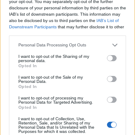
indipendente
your opt-out. You may separately opt-out of the further
disclosure of your personal information by third parties on the
IAB’s list of downstream participants. This information may
also be disclosed by us to third parties on the
IAB’s List of
Downstream Participants
that may further disclose it to other
third parties.
Please note that this website/app uses one or more Google
Personal Data Processing Opt Outs
services and may gather and store information including but
not limited to your visit or usage behaviour. You may click to
I want to opt-out of the Sharing of my
personal data.
grant or deny consent to Google and its third-party tags to
Opted In
use your data for below specified purposes in below Google
Fissa
consent section.
I want to opt-out of the Sale of my
Personal Data.
una appuntamento
Opted In
I want to opt-out of processing my
Personal Data for Targeted Advertising.
Compila il form
Opted In
I want to opt-out of Collection, Use,
Retention, Sale, and/or Sharing of my
Personal Data that Is Unrelated with the
Purposes for which it was collected.