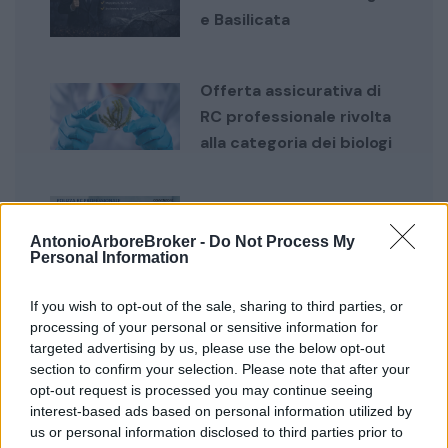
e Basilicata
Offerta assicurativa di
RC professionale rivolta
alla categoria dei biologi
Convenzione esclusiva
AntonioArboreBroker -
Do Not Process My
riservata agli associati
Personal Information
ANTLO
If you wish to opt-out of the sale, sharing to third parties, or
processing of your personal or sensitive information for
Metodo Live is Life:
targeted advertising by us, please use the below opt-out
section to confirm your selection. Please note that after your
proteggi reddito,
opt-out request is processed you may continue seeing
patrimonio e famiglia
interest-based ads based on personal information utilized by
con una consulenza
us or personal information disclosed to third parties prior to