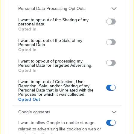
NEWS RECENTI
Please note that this website/app uses one or more Google
Personal Data Processing Opt Outs
services and may gather and store information including but
Le ultime notizie dal
not limited to your visit or usage behaviour. You may click to
I want to opt-out of the Sharing of my
personal data.
grant or deny consent to Google and its third-party tags to
nostro blog
Opted In
use your data for below specified purposes in below Google
consent section.
I want to opt-out of the Sale of my
Personal Data.
Opted In
I want to opt-out of processing my
Personal Data for Targeted Advertising.
Opted In
I want to opt-out of Collection, Use,
Retention, Sale, and/or Sharing of my
Personal Data that Is Unrelated with the
Purposes for which it was collected.
BLOG
Opted Out
Google consents
mer 10 giugno
I want to allow Google to enable storage
Metodo Live is Life: la consulenza
related to advertising like cookies on web or