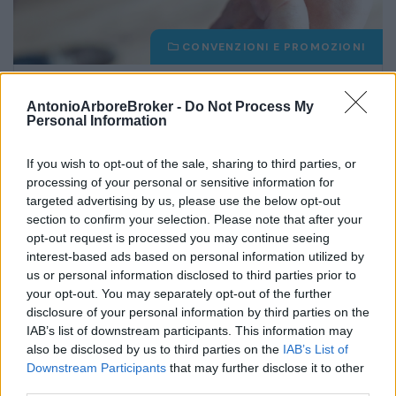
CONVENZIONI E PROMOZIONI
mar 9 maggio 2023
Lo Staff
AntonioArboreBroker -
Do Not Process My
Personal Information
Convenzione albi professionali
If you wish to opt-out of the sale, sharing to third parties, or
Convenzione per la stipula della polizza di
processing of your personal or sensitive information for
Responsabilità Civile Professionale per i Medici
targeted advertising by us, please use the below opt-out
section to confirm your selection. Please note that after your
Desideri ricevere informazioni...
opt-out request is processed you may continue seeing
Continua
interest-based ads based on personal information utilized by
us or personal information disclosed to third parties prior to
your opt-out. You may separately opt-out of the further
disclosure of your personal information by third parties on the
IAB’s list of downstream participants. This information may
Prec.
1
2
Succ.
also be disclosed by us to third parties on the
IAB’s List of
Downstream Participants
that may further disclose it to other
third parties.