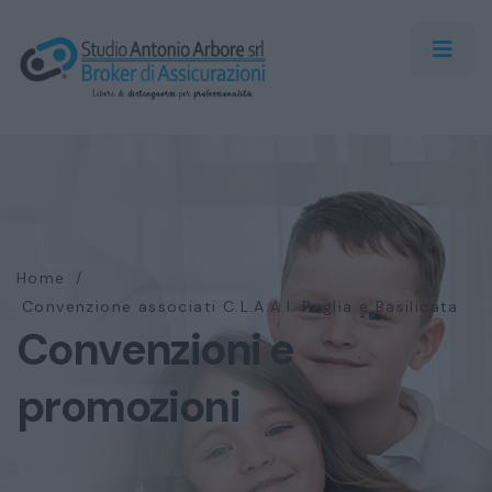
Home
/
Convenzione associati C.L.A.A.I. Puglia e Basilicata
Convenzioni e
promozioni